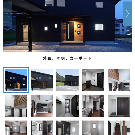
prev
n
外観、照明、カーポート