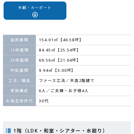
外観・カーポート
延床面積
154.01㎡【46.58坪】
1F床面積
84.45㎡【25.54坪】
2F床面積
69.56㎡【21.04坪】
吹抜面積
9.94㎡【3.00坪】
工法／構造
ファース工法／木造2階建て
家族構成
6人／ご夫婦・お子様4人
お施主様世代
30代
1階（LDK・和室・シアター・水廻り）